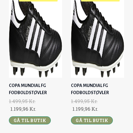
R
R
A
T
A
T
K
.
K
.
L
P
L
P
R
.
R
.
P
R
P
R
.
.
R
I
R
I
.
.
I
C
I
C
C
E
C
E
E
I
E
I
W
S
W
S
A
:
A
:
S
1
S
1
:
.
:
.
COPA MUNDIAL FG
COPA MUNDIAL FG
1
1
1
1
FODBOLDSTØVLER
FODBOLDSTØVLER
.
9
.
9
1.499,95
Kr.
1.499,95
Kr.
4
9
4
9
O
C
O
C
1.199,96
Kr.
1.199,96
Kr.
9
,
9
,
R
U
R
U
9
9
9
9
GÅ TIL BUTIK
GÅ TIL BUTIK
I
R
I
R
,
6
,
6
G
R
G
R