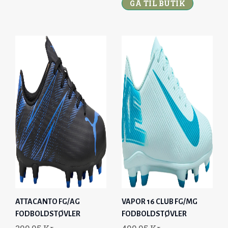
GÅ TIL BUTIK
G
R
I
E
N
N
A
T
L
P
P
R
R
I
I
C
C
E
E
I
W
S
A
:
S
3
:
5
6
2
ATTACANTO FG/AG
VAPOR 16 CLUB FG/MG
4
,
FODBOLDSTØVLER
FODBOLDSTØVLER
9
0