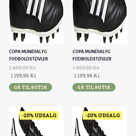
I
C
I
C
C
E
C
E
E
I
E
I
W
S
W
S
A
:
A
:
S
1
S
1
:
.
:
.
COPA MUNDIAL FG
COPA MUNDIAL FG
1
1
1
1
FODBOLDSTØVLER
FODBOLDSTØVLER
.
9
.
9
1.499,95
Kr.
1.499,95
Kr.
4
9
4
9
O
C
O
C
1.199,96
Kr.
1.199,96
Kr.
9
,
9
,
R
U
R
U
9
9
9
9
GÅ TIL BUTIK
GÅ TIL BUTIK
I
R
I
R
,
6
,
6
G
R
G
R
9
9
I
E
I
E
5
K
5
K
N
N
N
N
-20% UDSALG
-20% UDSALG
R
R
A
T
A
T
K
.
K
.
L
P
L
P
R
.
R
.