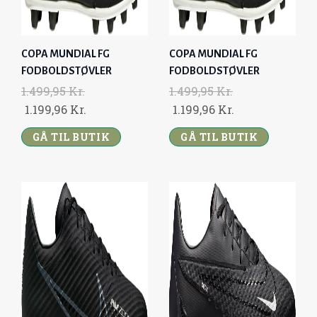
A
:
A
:
S
1
S
1
:
.
:
.
COPA MUNDIAL FG
COPA MUNDIAL FG
1
1
1
1
FODBOLDSTØVLER
FODBOLDSTØVLER
.
9
.
9
1.499,95
Kr.
1.499,95
Kr.
4
9
4
9
O
C
O
C
1.199,96
Kr.
1.199,96
Kr.
9
,
9
,
R
U
R
U
9
9
9
9
GÅ TIL BUTIK
GÅ TIL BUTIK
I
R
I
R
,
6
,
6
G
R
G
R
9
9
I
E
I
E
5
K
5
K
N
N
N
N
R
R
A
T
A
T
K
.
K
.
L
P
L
P
R
.
R
.
P
R
P
R
.
.
R
I
R
I
.
.
I
C
I
C
C
E
C
E