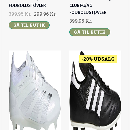
FODBOLDSTØVLER
CLUB FG/AG
FODBOLDSTØVLER
O
C
399,95
Kr.
299,96
Kr.
399,95
Kr.
R
U
GÅ TIL BUTIK
I
R
GÅ TIL BUTIK
G
R
I
E
N
N
A
T
-20% UDSALG
L
P
P
R
R
I
I
C
C
E
E
I
W
S
A
:
S
2