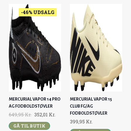
-46% UDSALG
MERCURIAL VAPOR 14 PRO
MERCURIAL VAPOR 15
AG FODBOLDSTØVLER
CLUB FG/AG
FODBOLDSTØVLER
O
C
649,95
Kr.
352,01
Kr.
399,95
Kr.
R
U
GÅ TIL BUTIK
I
R