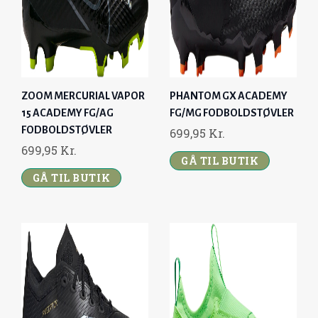
E
I
E
I
W
S
W
S
A
:
A
:
S
1
S
1
:
.
:
.
ZOOM MERCURIAL VAPOR
PHANTOM GX ACADEMY
1
1
1
1
15 ACADEMY FG/AG
FG/MG FODBOLDSTØVLER
.
9
.
9
FODBOLDSTØVLER
699,95
Kr.
4
9
4
9
699,95
Kr.
9
,
9
,
GÅ TIL BUTIK
9
GÅ TIL BUTIK
9
9
9
,
6
,
6
9
9
5
K
5
K
R
R
K
.
K
.
R
.
R
.
.
.