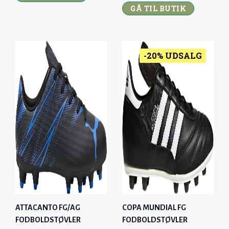
R
U
9
9
9
9
GÅ TIL BUTIK
I
R
,
6
,
6
G
R
9
9
I
E
5
K
5
K
N
N
-20% UDSALG
R
R
A
T
K
.
K
.
L
P
R
.
R
.
P
R
.
.
R
I
.
.
I
C
C
E
E
I
W
S
A
:
S
1
:
.
ATTACANTO FG/AG
COPA MUNDIAL FG
1
1
FODBOLDSTØVLER
FODBOLDSTØVLER
.
9