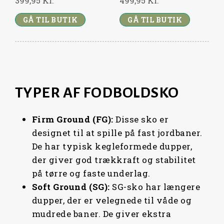
399,95
Kr.
499,95
Kr.
,
1
GÅ TIL BUTIK
9
GÅ TIL BUTIK
5
K
R
K
.
R
.
.
TYPER AF FODBOLDSKO
.
Firm Ground (FG):
Disse sko er
designet til at spille på fast jordbaner.
De har typisk kegleformede dupper,
der giver god trækkraft og stabilitet
på tørre og faste underlag.
Soft Ground (SG):
SG-sko har længere
dupper, der er velegnede til våde og
mudrede baner. De giver ekstra