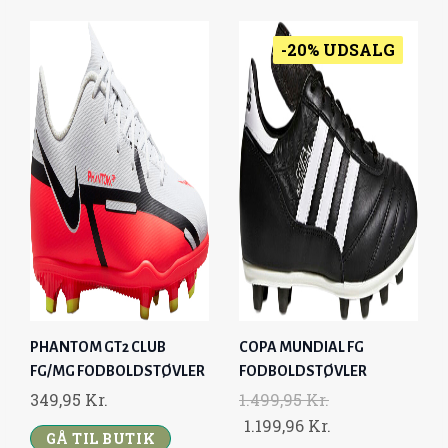
9
9
I
E
I
E
5
K
5
K
N
N
N
N
-20% UDSALG
R
R
A
T
A
T
K
.
K
.
L
P
L
P
R
.
R
.
P
R
P
R
.
.
R
I
R
I
.
.
I
C
I
C
C
E
C
E
E
I
E
I
W
S
W
S
A
:
A
:
S
1
S
1
:
.
:
.
PHANTOM GT2 CLUB
COPA MUNDIAL FG
1
1
1
1
FG/MG FODBOLDSTØVLER
FODBOLDSTØVLER
.
9
.
9
349,95
Kr.
1.499,95
Kr.
4
9
4
9
O
C
1.199,96
Kr.
9
,
9
,
GÅ TIL BUTIK