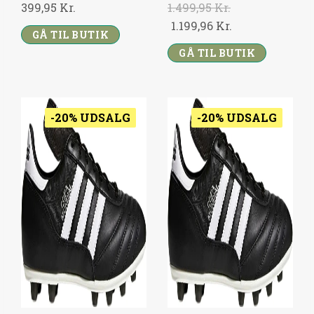
399,95
Kr.
1.499,95
Kr.
4
9
O
C
1.199,96
Kr.
9
,
GÅ TIL BUTIK
R
U
9
9
GÅ TIL BUTIK
I
R
,
6
G
R
9
I
E
5
K
N
N
-20% UDSALG
-20% UDSALG
R
A
T
K
.
L
P
R
.
P
R
.
R
I
.
I
C
C
E
E
I
W
S
A
:
S
1