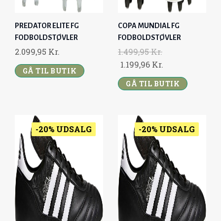
:
9
3
9
PREDATOR ELITE FG
COPA MUNDIAL FG
9
,
FODBOLDSTØVLER
FODBOLDSTØVLER
9
9
2.099,95
Kr.
1.499,95
Kr.
,
6
O
C
1.199,96
Kr.
GÅ TIL BUTIK
9
R
U
5
K
GÅ TIL BUTIK
I
R
R
G
R
K
.
I
E
R
.
N
N
-20% UDSALG
-20% UDSALG
.
A
T
.
L
P
P
R
R
I
I
C
C
E
E
I