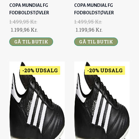
:
.
COPA MUNDIAL FG
COPA MUNDIAL FG
1
1
FODBOLDSTØVLER
FODBOLDSTØVLER
.
9
1.499,95
Kr.
1.499,95
Kr.
4
9
O
C
O
C
1.199,96
Kr.
1.199,96
Kr.
9
,
R
U
R
U
9
9
GÅ TIL BUTIK
GÅ TIL BUTIK
I
R
I
R
,
6
G
R
G
R
9
I
E
I
E
5
K
N
N
N
N
-20% UDSALG
-20% UDSALG
R
A
T
A
T
K
.
L
P
L
P
R
.
P
R
P
R
.
R
I
R
I
.
I
C
I
C
C
E
C
E
E
I
E
I
W
S
W
S