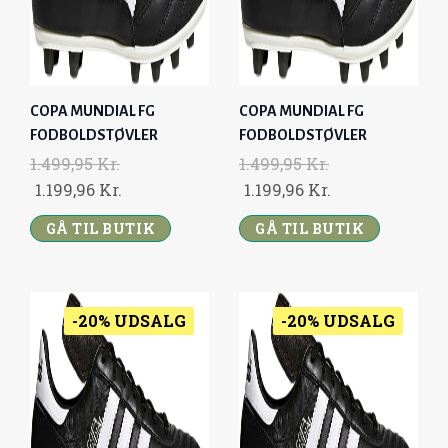
W
S
A
:
S
1
:
.
COPA MUNDIAL FG
COPA MUNDIAL FG
1
1
FODBOLDSTØVLER
FODBOLDSTØVLER
.
9
1.499,95
Kr.
1.499,95
Kr.
4
9
O
C
O
C
1.199,96
Kr.
1.199,96
Kr.
9
,
R
U
R
U
9
9
GÅ TIL BUTIK
GÅ TIL BUTIK
I
R
I
R
,
6
G
R
G
R
9
I
E
I
E
5
K
N
N
N
N
-20% UDSALG
-20% UDSALG
R
A
T
A
T
K
.
L
P
L
P
R
.
P
R
P
R
.
R
I
R
I
.