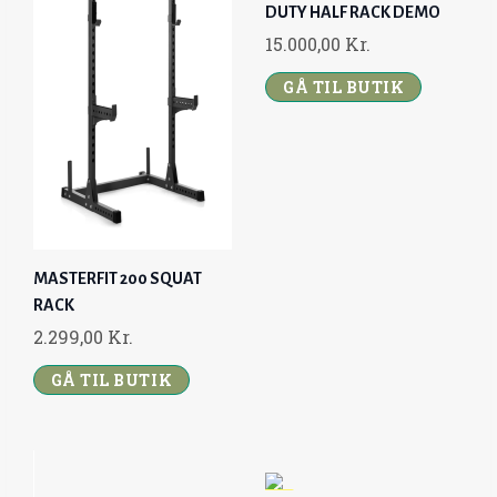
L
P
DUTY HALF RACK DEMO
K
.
P
R
15.000,00
Kr.
R
.
R
I
.
GÅ TIL BUTIK
I
C
.
C
E
E
I
W
S
A
:
S
2
:
.
MASTERFIT 200 SQUAT
3
6
RACK
.
9
2.299,00
Kr.
4
9
9
,
GÅ TIL BUTIK
9
0
,
0
0
0
K