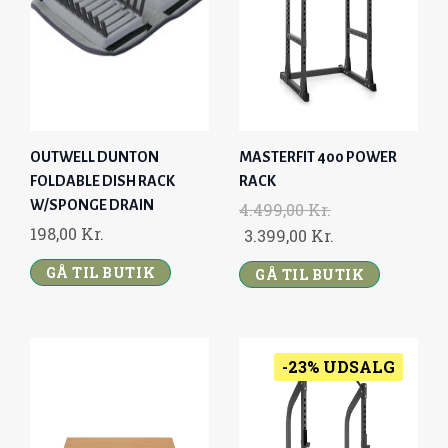
OUTWELL DUNTON
MASTERFIT 400 POWER
FOLDABLE DISH RACK
RACK
W/SPONGE DRAIN
4.499,00
Kr.
198,00
Kr.
O
C
3.399,00
Kr.
R
U
GÅ TIL BUTIK
GÅ TIL BUTIK
I
R
G
R
I
E
N
N
-23% UDSALG
A
T
L
P
P
R