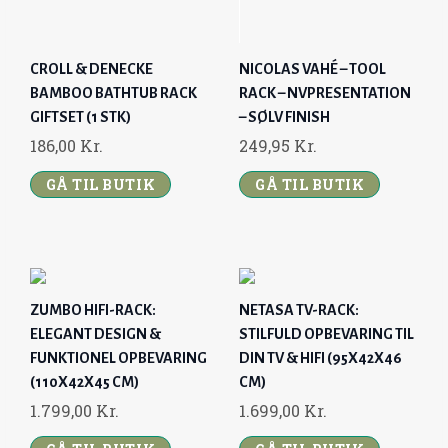
CROLL & DENECKE
NICOLAS VAHÉ – TOOL
BAMBOO BATHTUB RACK
RACK – NVPRESENTATION
GIFTSET (1 STK)
– SØLV FINISH
186,00
Kr.
249,95
Kr.
GÅ TIL BUTIK
GÅ TIL BUTIK
ZUMBO HIFI-RACK:
NETASA TV-RACK:
ELEGANT DESIGN &
STILFULD OPBEVARING TIL
FUNKTIONEL OPBEVARING
DIN TV & HIFI (95X42X46
(110X42X45 CM)
CM)
1.799,00
Kr.
1.699,00
Kr.