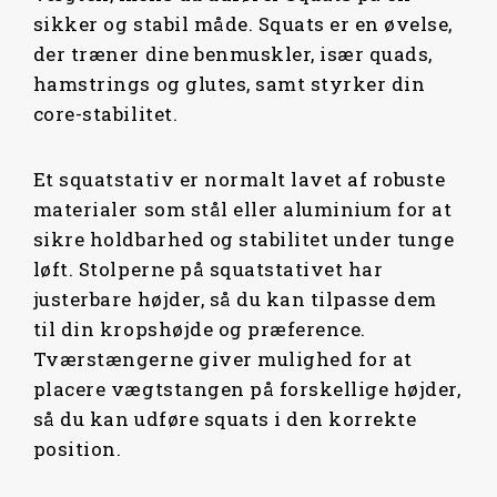
W
S
W
S
sikker og stabil måde. Squats er en øvelse,
A
:
A
:
der træner dine benmuskler, især quads,
S
4
S
2
hamstrings og glutes, samt styrker din
:
9
:
9
core-stabilitet.
6
9
3
9
9
,
4
,
Et squatstativ er normalt lavet af robuste
9
0
9
0
materialer som stål eller aluminium for at
,
0
,
0
sikre holdbarhed og stabilitet under tunge
0
0
løft. Stolperne på squatstativet har
0
K
0
K
justerbare højder, så du kan tilpasse dem
R
R
til din kropshøjde og præference.
K
.
K
.
Tværstængerne giver mulighed for at
R
.
R
.
placere vægtstangen på forskellige højder,
.
.
så du kan udføre squats i den korrekte
.
.
position.