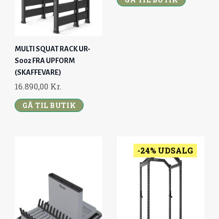
MULTI SQUAT RACK UR-
S002 FRA UPFORM
(SKAFFEVARE)
16.890,00
Kr.
GÅ TIL BUTIK
-24% UDSALG