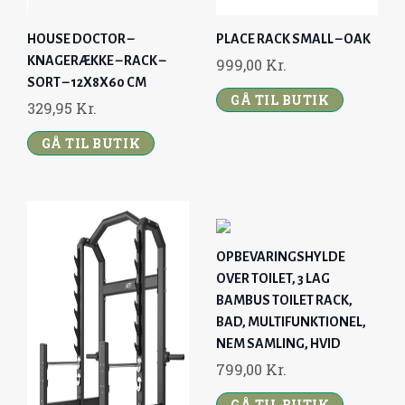
HOUSE DOCTOR –
PLACE RACK SMALL – OAK
KNAGERÆKKE – RACK –
999,00
Kr.
SORT – 12X8X60 CM
GÅ TIL BUTIK
329,95
Kr.
GÅ TIL BUTIK
OPBEVARINGSHYLDE
OVER TOILET, 3 LAG
BAMBUS TOILET RACK,
BAD, MULTIFUNKTIONEL,
NEM SAMLING, HVID
799,00
Kr.
GÅ TIL BUTIK