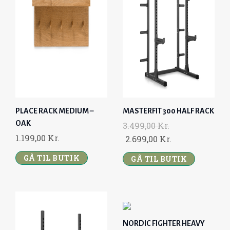
R
I
I
C
C
E
E
I
W
S
A
:
S
3
:
.
PLACE RACK MEDIUM –
MASTERFIT 300 HALF RACK
4
3
OAK
3.499,00
Kr.
.
9
1.199,00
Kr.
O
C
2.699,00
Kr.
4
9
R
U
9
,
GÅ TIL BUTIK
GÅ TIL BUTIK
I
R
9
0
G
R
,
0
I
E
0
N
N
0
K
A
T
R
NORDIC FIGHTER HEAVY