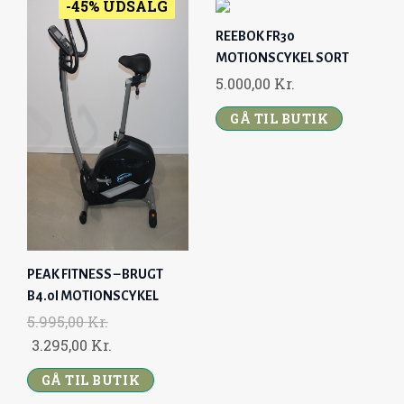
-45% UDSALG
REEBOK FR30
MOTIONSCYKEL SORT
5.000,00
Kr.
GÅ TIL BUTIK
PEAK FITNESS – BRUGT
B4.0I MOTIONSCYKEL
5.995,00
Kr.
O
C
3.295,00
Kr.
R
U
GÅ TIL BUTIK
I
R