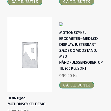
9
,
GÅ TIL BUTIK
GÅ TIL BUTIK
5
0
,
0
0
0
K
MOTIONSCYKEL
R
ERGOMETER – MED LCD-
K
.
DISPLAY, JUSTERBART
R
.
SÆDE OG MODSTAND,
.
MED
.
HÅNDPULSSENSORER, OP
TIL 100 KG, SORT
999,00
Kr.
GÅ TIL BUTIK
ODIN B300
MOTIONSCYKEL DEMO