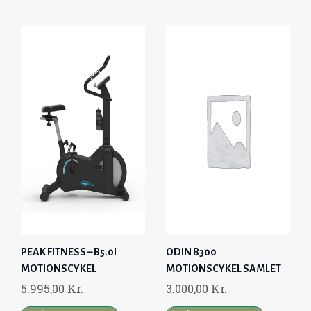
G
R
I
E
N
N
A
T
L
P
P
R
R
I
I
C
C
E
E
I
W
S
A
:
S
3
:
.
PEAK FITNESS – B5.0I
ODIN B300
5
2
MOTIONSCYKEL
MOTIONSCYKEL SAMLET
.
9
5.995,00
Kr.
3.000,00
Kr.
9
5