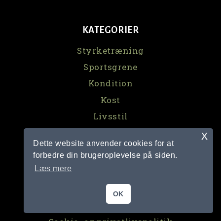
KATEGORIER
Styrketræning
Sportsgrene
Kondition
Kost
Livsstil
Tøj & tilbehør
x
Dette website anvender cookies for at
forbedre din brugeroplevelse på siden.
MERE INFORMATION
Læs mere
Om os
OK
Kontakt