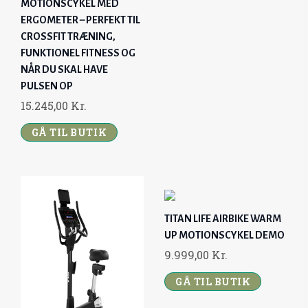
P
R
MOTIONSCYKEL MED
R
I
ERGOMETER – PERFEKT TIL
I
C
CROSSFIT TRÆNING,
FUNKTIONEL FITNESS OG
C
E
NÅR DU SKAL HAVE
E
I
PULSEN OP
W
S
15.245,00
Kr.
A
:
S
2
GÅ TIL BUTIK
:
.
6
4
.
9
0
9
0
,
TITAN LIFE AIRBIKE WARM
0
0
UP MOTIONSCYKEL DEMO
,
0
9.999,00
Kr.
0
GÅ TIL BUTIK
0
K
R