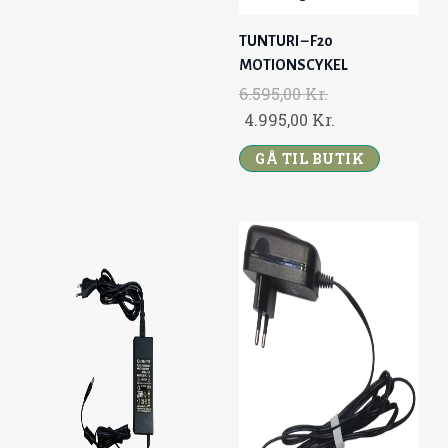
S
4
A
T
R
.
:
3
L
P
TUNTURI – F20
.
5
.
P
R
MOTIONSCYKEL
.
6
9
R
I
6.595,00
Kr.
.
9
I
C
O
C
4.995,00
Kr.
1
5
C
E
R
U
2
,
GÅ TIL BUTIK
E
I
I
R
5
0
W
S
G
R
,
0
A
:
I
E
0
S
8
N
N
0
K
:
.
A
T
R
1
9
L
P
K
.
4
9
P
R
R
.
.
9
R
I
.
0
,
I
C
.
0
0
C
E
0
0
E
I