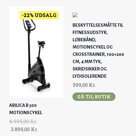
-22% UDSALG
BESKYTTELSESMÅTTE TIL
FITNESSUDSTYR,
LØBEBÅND,
MOTIONSCYKEL OG
CROSSTRAINER, 100×200
CM, 4 MM TYK,
SKRIDSIKKER OG
LYDISOLERENDE
399,00
Kr.
GÅ TIL BUTIK
ABILICA B 300
MOTIONSCYKEL
4.999,00
Kr.
O
C
3.899,00
Kr.