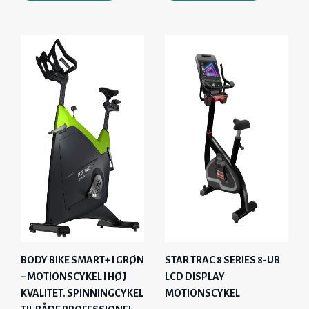
BODY BIKE SMART+ I GRØN
STAR TRAC 8 SERIES 8-UB
– MOTIONSCYKEL I HØJ
LCD DISPLAY
KVALITET. SPINNINGCYKEL
MOTIONSCYKEL