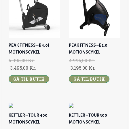
PEAK FITNESS – B4.0I
PEAK FITNESS – B2.0
MOTIONSCYKEL
MOTIONSCYKEL
5.995,00
Kr.
4.995,00
Kr.
O
C
O
C
3.495,00
Kr.
3.195,00
Kr.
R
U
R
U
GÅ TIL BUTIK
GÅ TIL BUTIK
I
R
I
R
G
R
G
R
I
E
I
E
N
N
N
N
A
T
A
T
KETTLER – TOUR 400
KETTLER – TOUR 300
L
P
L
P
MOTIONSCYKEL
MOTIONSCYKEL
P
R
P
R