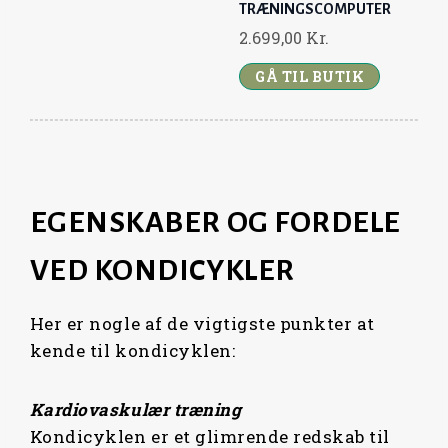
TRÆNINGSCOMPUTER
K
.
K
.
2.699,00
Kr.
R
.
R
.
.
.
GÅ TIL BUTIK
.
.
EGENSKABER OG FORDELE
VED KONDICYKLER
Her er nogle af de vigtigste punkter at
kende til kondicyklen:
Kardiovaskulær træning
Kondicyklen er et glimrende redskab til