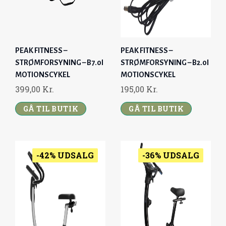
,
W
S
0
K
A
:
0
R
S
4
.
:
.
PEAK FITNESS –
PEAK FITNESS –
K
.
6
9
STRØMFORSYNING – B7.0I
STRØMFORSYNING – B2.0I
R
.
9
MOTIONSCYKEL
MOTIONSCYKEL
.
5
5
399,00
Kr.
195,00
Kr.
.
9
,
GÅ TIL BUTIK
5
GÅ TIL BUTIK
0
,
0
0
0
K
-42% UDSALG
-36% UDSALG
R
K
.
R
.
.
.