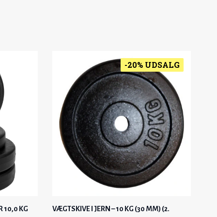
9
0
C
E
,
0
E
I
0
W
S
0
K
A
:
R
S
7
-20% UDSALG
K
.
:
1
R
.
8
,
.
9
0
.
,
0
0
0
K
R
K
.
R
.
.
.
 10,0 KG
VÆGTSKIVE I JERN – 10 KG (30 MM) (2.