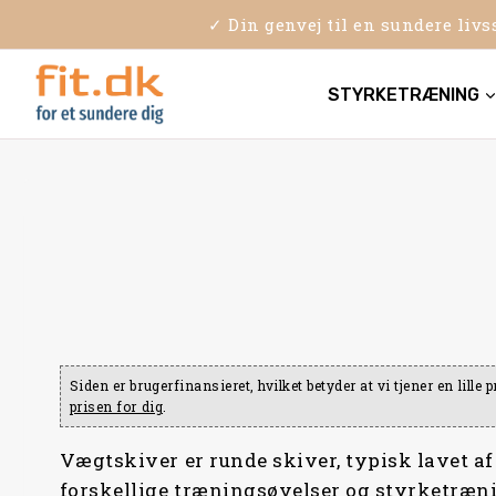
Skip
✓ Din genvej til en sundere liv
to
content
STYRKETRÆNING
Siden er brugerfinansieret, hvilket betyder at vi tjener en lill
prisen for dig
.
Vægtskiver er runde skiver, typisk lavet af m
forskellige træningsøvelser og styrketræ