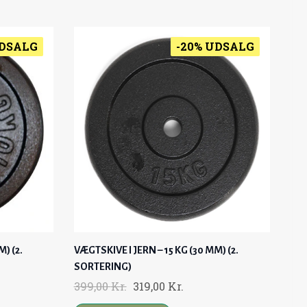
G
R
I
E
N
N
UDSALG
-20% UDSALG
A
T
L
P
P
R
R
I
I
C
C
E
E
I
W
S
A
:
S
1
:
.
) (2.
VÆGTSKIVE I JERN – 15 KG (30 MM) (2.
1
3
SORTERING)
.
9
O
C
399,00
Kr.
319,00
Kr.
5
9
R
U