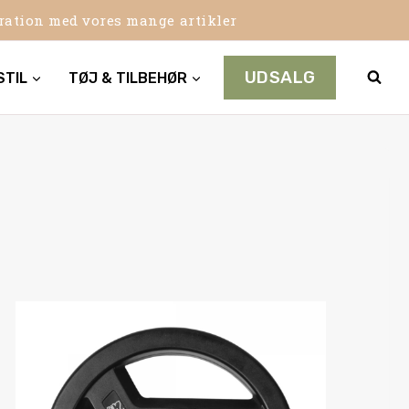
iration med vores mange artikler
UDSALG
STIL
TØJ & TILBEHØR