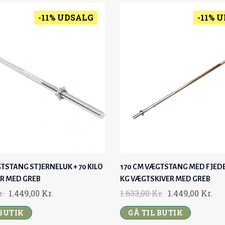
-11% UDSALG
-11% 
TSTANG STJERNELUK + 70 KILO
170 CM VÆGTSTANG MED FJEDE
R MED GREB
KG VÆGTSKIVER MED GREB
O
C
O
C
r.
1.449,00
Kr.
1.633,00
Kr.
1.449,00
Kr.
R
U
R
U
 BUTIK
GÅ TIL BUTIK
I
R
I
R