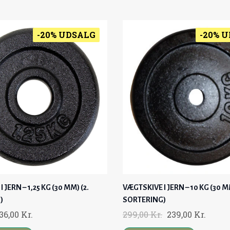
G
R
G
R
I
E
I
E
N
N
N
N
-20% UDSALG
-20% 
A
T
A
T
L
P
L
P
P
R
P
R
R
I
R
I
I
C
I
C
C
E
C
E
E
I
E
I
W
S
W
S
A
:
A
:
S
1
S
1
:
.
:
.
 JERN – 1,25 KG (30 MM) (2.
VÆGTSKIVE I JERN – 10 KG (30 MM
1
4
1
4
)
SORTERING)
.
4
.
4
O
C
O
C
36,00
Kr.
299,00
Kr.
239,00
Kr.
6
9
6
9
U
R
U