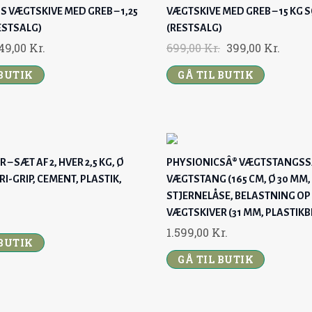
 VÆGTSKIVE MED GREB – 1,25
VÆGTSKIVE MED GREB – 15 KG 
.
ESTSALG)
(RESTSALG)
O
C
O
C
49,00
Kr.
699,00
Kr.
399,00
Kr.
U
R
U
 BUTIK
GÅ TIL BUTIK
R
I
R
G
R
G
R
E
I
E
N
N
N
N
A
T
A
T
– SÆT AF 2, HVER 2,5 KG, Ø
PHYSIONICSÂ® VÆGTSTANGSSÆ
P
L
P
RI-GRIP, CEMENT, PLASTIK,
VÆGTSTANG (165 CM, Ø 30 MM,
P
R
P
R
STJERNELÅSE, BELASTNING OP T
I
R
I
VÆGTSKIVER (31 MM, PLASTIKB
C
I
C
1.599,00
Kr.
 BUTIK
C
E
C
E
GÅ TIL BUTIK
E
I
E
I
W
S
W
S
A
:
A
: