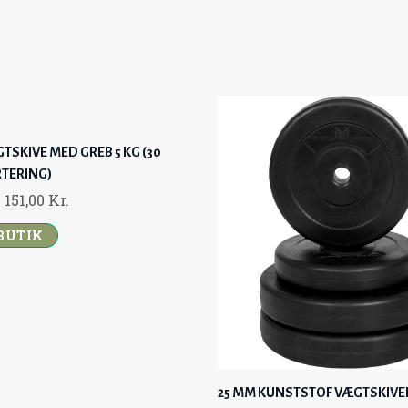
0
9
0
C
E
C
E
0
,
0
E
I
E
I
0
K
0
W
S
W
S
R
0
K
A
:
A
:
K
.
R
S
7
S
3
.
K
.
:
6
:
9
SKIVE MED GREB 5 KG (30
R
.
9
9
4
,
RTERING)
.
5
,
9
0
O
C
151,00
Kr.
.
9
0
,
0
R
U
,
0
0
 BUTIK
I
R
0
0
K
G
R
0
K
R
I
E
R
K
.
N
N
K
.
R
.
A
T
R
.
.
L
P
.
.
P
R
25 MM KUNSTSTOF VÆGTSKIVER
.