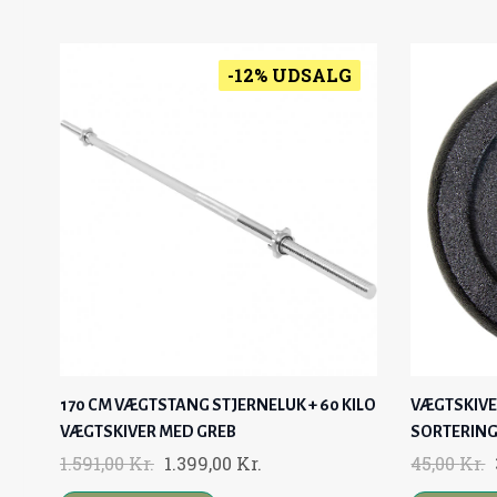
-12% UDSALG
170 CM VÆGTSTANG STJERNELUK + 60 KILO
VÆGTSKIVE I
VÆGTSKIVER MED GREB
SORTERING
O
C
1.591,00
Kr.
1.399,00
Kr.
45,00
Kr.
R
U
R