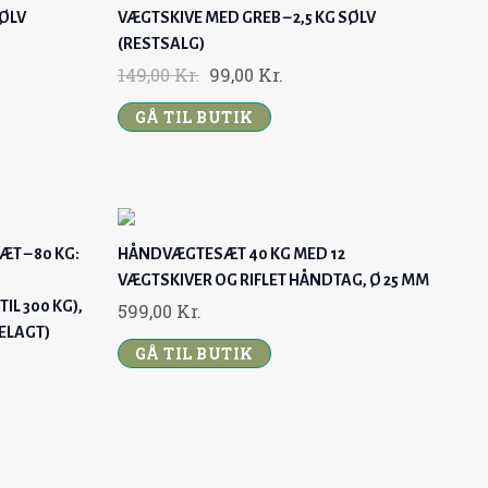
:
3
SØLV
VÆGTSKIVE MED GREB – 2,5 KG SØLV
2
9
(RESTSALG)
9
,
O
C
149,00
Kr.
99,00
Kr.
9
0
R
U
,
0
GÅ TIL BUTIK
I
R
0
G
R
0
K
I
E
R
N
N
K
.
A
T
T – 80 KG:
HÅNDVÆGTESÆT 40 KG MED 12
R
.
L
P
VÆGTSKIVER OG RIFLET HÅNDTAG, Ø 25 MM
.
P
R
IL 300 KG),
599,00
Kr.
.
R
I
ELAGT)
GÅ TIL BUTIK
I
C
C
E
E
I
W
S
A
: