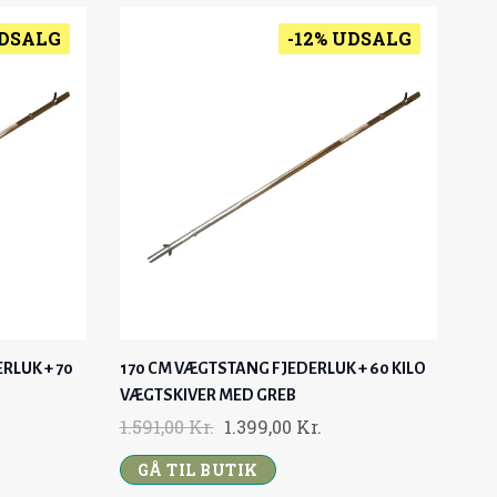
UDSALG
-12% UDSALG
RLUK + 70
170 CM VÆGTSTANG FJEDERLUK + 60 KILO
VÆGTSKIVER MED GREB
O
C
1.591,00
Kr.
1.399,00
Kr.
R
U
GÅ TIL BUTIK
I
R