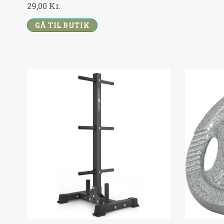
29,00
Kr.
9
0
,
0
GÅ TIL BUTIK
0
0
K
R
K
.
R
.
.
.