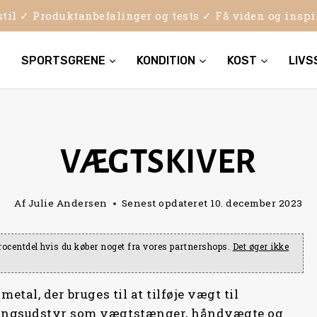
sstil ✓ Produktanbefalinger og tests ✓ Få viden og insp
SPORTSGRENE
KONDITION
KOST
LIVS
VÆGTSKIVER
Af
Julie Andersen
Senest opdateret
10. december 2023
e procentdel hvis du køber noget fra vores partnershops.
Det øger ikke
etal, der bruges til at tilføje vægt til
ningsudstyr som vægtstænger, håndvægte og