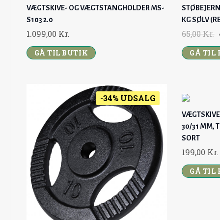
VÆGTSKIVE- OG VÆGTSTANGHOLDER MS-
STØBEJERNS
S103 2.0
KG SØLV (R
1.099,00
Kr.
65,00
Kr.
R
GÅ TIL BUTIK
GÅ TIL
I
I
-34% UDSALG
VÆGTSKIVER 
L
30/31 MM, T
SORT
R
199,00
Kr.
I
GÅ TIL