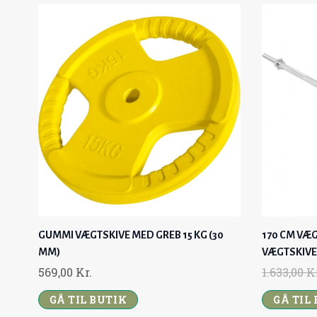
GUMMI VÆGTSKIVE MED GREB 15 KG (30
170 CM VÆG
MM)
VÆGTSKIVE
569,00
Kr.
1.633,00
K
GÅ TIL BUTIK
GÅ TIL