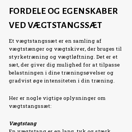
.
.
A
T
R
I
FORDELE OG EGENSKABER
L
P
I
C
P
R
C
E
VED VÆGTSTANGSSÆT
R
I
E
I
I
C
W
S
C
Et vægtstangssæt er en samling af
E
A
:
E
I
vægtstænger og vægtskiver, der bruges til
S
5
W
S
styrketræning og vægtløftning. Det er et
:
.
A
:
sæt, der giver dig mulighed for at tilpasse
6
4
S
8
belastningen i dine træningsøvelser og
.
9
:
.
gradvist øge intensiteten i din træning.
1
5
1
4
6
,
0
9
0
0
Her er nogle vigtige oplysninger om
.
5
,
0
vægtstangssæt:
1
,
0
1
0
0
K
Vægtstang
0
0
R
En vægtstang er en lang, tyk og stærk