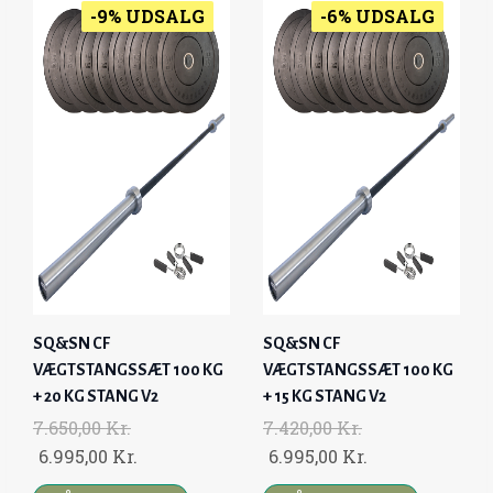
0
R
R
N
N
N
N
-9% UDSALG
-6% UDSALG
.
K
.
A
T
A
T
K
.
R
.
L
P
L
P
R
.
P
R
P
R
.
.
R
I
R
I
.
I
C
I
C
C
E
C
E
E
I
E
I
W
S
W
S
A
:
A
:
S
8
S
7
:
.
:
.
SQ&SN CF
SQ&SN CF
9
4
9
6
VÆGTSTANGSSÆT 100 KG
VÆGTSTANGSSÆT 100 KG
.
9
.
9
+ 20 KG STANG V2
+ 15 KG STANG V2
8
5
2
5
7.650,00
Kr.
7.420,00
Kr.
4
,
4
,
O
C
O
C
6.995,00
Kr.
6.995,00
Kr.
0
0
0
0
R
U
R
U