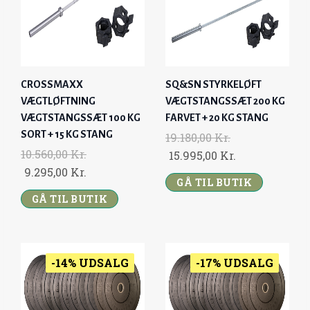
E
I
E
I
W
S
W
S
A
:
A
:
S
1
S
9
:
1
:
.
CROSSMAXX
SQ&SN STYRKELØFT
1
.
1
7
VÆGTLØFTNING
VÆGTSTANGSSÆT 200 KG
3
5
1
9
VÆGTSTANGSSÆT 100 KG
FARVET + 20 KG STANG
.
9
.
5
SORT + 15 KG STANG
19.180,00
Kr.
7
5
0
,
10.560,00
Kr.
O
C
15.995,00
Kr.
5
,
7
0
O
C
9.295,00
Kr.
R
U
0
0
0
GÅ TIL BUTIK
0
R
U
I
R
GÅ TIL BUTIK
,
0
,
I
R
G
R
0
0
K
G
R
I
E
0
K
0
R
I
E
N
N
R
.
N
N
-14% UDSALG
A
-17% UDSALG
T
K
.
K
.
A
T
L
P
R
.
R
L
P
P
R
.
.