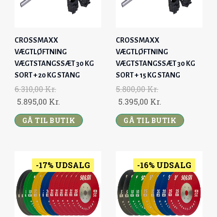
A
:
A
:
S
7
S
7
:
.
:
.
CROSSMAXX
CROSSMAXX
8
7
7
2
VÆGTLØFTNING
VÆGTLØFTNING
.
9
.
9
VÆGTSTANGSSÆT 30 KG
VÆGTSTANGSSÆT 30 KG
4
5
9
5
SORT + 20 KG STANG
SORT + 15 KG STANG
8
,
7
,
6.310,00
Kr.
5.800,00
Kr.
0
0
0
0
O
C
O
C
5.895,00
Kr.
5.395,00
Kr.
,
0
,
0
R
U
R
U
GÅ TIL BUTIK
GÅ TIL BUTIK
0
0
I
R
I
R
0
K
0
K
G
R
G
R
R
R
I
E
I
E
K
.
K
.
N
N
N
N
-17% UDSALG
-16% UDSALG
R
.
R
.
A
T
A
T
.
.
L
P
L
P
.
.
P
R
P
R
R
I
R
I