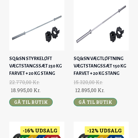
I
C
I
C
C
E
C
E
E
I
E
I
W
S
W
S
A
:
A
:
S
5
S
5
:
.
:
.
SQ&SN STYRKELØFT
SQ&SN VÆGTLØFTNING
6
8
5
3
VÆGTSTANGSSÆT 250 KG
VÆGTSTANGSSÆT 150 KG
.
9
.
9
FARVET + 20 KG STANG
FARVET + 20 KG STANG
3
5
8
5
22.770,00
Kr.
15.320,00
Kr.
1
,
0
,
O
C
O
C
18.995,00
Kr.
12.895,00
Kr.
0
0
0
0
R
U
R
U
,
GÅ TIL BUTIK
0
,
GÅ TIL BUTIK
0
I
R
I
R
0
0
G
R
G
R
0
K
0
K
I
E
I
E
R
R
N
N
N
N
-16% UDSALG
-12% UDSALG
K
.
K
.
A
T
A
T