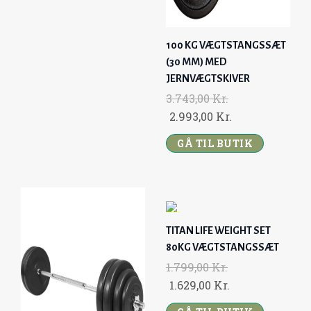
100 KG VÆGTSTANGSSÆT
(30 MM) MED
JERNVÆGTSKIVER
3.743,00
Kr.
O
C
2.993,00
Kr.
R
U
GÅ TIL BUTIK
I
R
G
R
I
E
N
N
-
A
T
TITAN LIFE WEIGHT SET
9
L
P
%
80KG VÆGTSTANGSSÆT
P
R
1.799,00
Kr.
U
R
I
O
C
1.629,00
Kr.
D
I
C
R
U
S