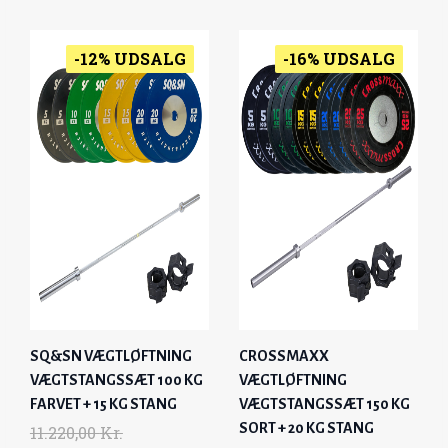
G
R
G
R
0
0
I
E
I
E
0
K
0
K
N
N
N
N
-12% UDSALG
-16% UDSALG
R
R
A
T
A
T
K
.
K
.
L
P
L
P
R
.
R
.
P
R
P
R
.
.
R
I
R
I
.
.
I
C
I
C
C
E
C
E
E
I
E
I
W
S
W
S
A
:
A
:
S
1
S
1
:
2
:
0
SQ&SN VÆGTLØFTNING
CROSSMAXX
1
.
1
.
VÆGTSTANGSSÆT 100 KG
VÆGTLØFTNING
4
4
1
2
FARVET + 15 KG STANG
VÆGTSTANGSSÆT 150 KG
.
9
.
9
SORT + 20 KG STANG
11.220,00
Kr.
8
5
7
5