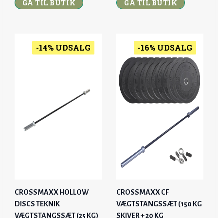
,
GÅ TIL BUTIK
0
,
GÅ TIL BUTIK
0
I
R
I
R
0
0
G
R
G
R
0
K
0
K
I
E
I
E
R
R
N
N
N
N
-14% UDSALG
-16% UDSALG
K
.
K
.
A
T
A
T
R
.
R
.
L
P
L
P
.
.
P
R
P
R
.
.
R
I
R
I
I
C
I
C
C
E
C
E
E
I
E
I
W
S
W
S
A
:
A
:
S
6
S
6
:
.
:
.
CROSSMAXX HOLLOW
CROSSMAXX CF
7
9
7
9
DISCS TEKNIK
VÆGTSTANGSSÆT (150 KG
.
9
.
9
VÆGTSTANGSSÆT (25 KG)
SKIVER + 20 KG