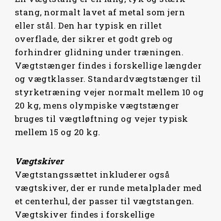
,
K
.
stang, normalt lavet af metal som jern
0
K
R
.
eller stål. Den har typisk en rillet
0
R
.
overflade, der sikrer et godt greb og
.
.
forhindrer glidning under træningen.
K
.
R
Vægtstænger findes i forskellige længder
.
og vægtklasser. Standardvægtstænger til
.
styrketræning vejer normalt mellem 10 og
20 kg, mens olympiske vægtstænger
bruges til vægtløftning og vejer typisk
mellem 15 og 20 kg.
Vægtskiver
Vægtstangssættet inkluderer også
vægtskiver, der er runde metalplader med
et centerhul, der passer til vægtstangen.
Vægtskiver findes i forskellige