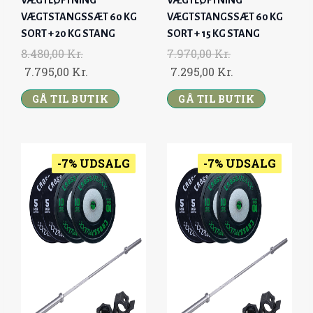
9
0
.
4
VÆGTSTANGSSÆT 60 KG
VÆGTSTANGSSÆT 60 KG
,
0
4
8
SORT + 20 KG STANG
SORT + 15 KG STANG
0
9
,
8.480,00
Kr.
7.970,00
Kr.
0
K
9
0
O
C
O
C
7.795,00
Kr.
7.295,00
Kr.
R
,
0
R
U
R
U
GÅ TIL BUTIK
GÅ TIL BUTIK
K
.
0
I
R
I
R
R
.
0
K
G
R
G
R
.
R
I
E
I
E
.
K
.
N
N
N
N
-7% UDSALG
-7% UDSALG
R
.
A
T
A
T
.
L
P
L
P
.
P
R
P
R
R
I
R
I
I
C
I
C
C
E
C
E
E
I
E
I
W
S
W
S