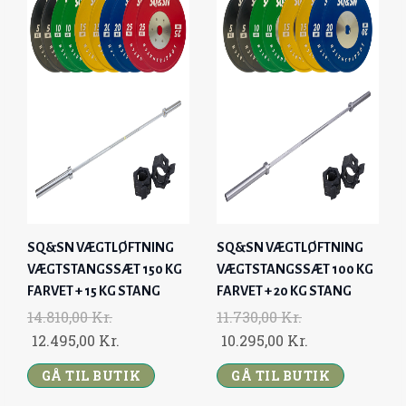
R
.
R
.
L
P
L
P
.
.
P
R
P
R
.
.
R
I
R
I
I
C
I
C
C
E
C
E
E
I
E
I
W
S
W
S
A
:
A
:
S
1
S
1
:
8
:
2
SQ&SN VÆGTLØFTNING
SQ&SN VÆGTLØFTNING
2
.
1
.
VÆGTSTANGSSÆT 150 KG
VÆGTSTANGSSÆT 100 KG
2
9
5
8
FARVET + 15 KG STANG
FARVET + 20 KG STANG
.
9
.
9
14.810,00
Kr.
11.730,00
Kr.
7
5
3
5
O
C
O
C
12.495,00
Kr.
10.295,00
Kr.
7
,
2
,
R
U
R
U
0
GÅ TIL BUTIK
0
0
GÅ TIL BUTIK
0
I
R
I
R
,
0
,
0