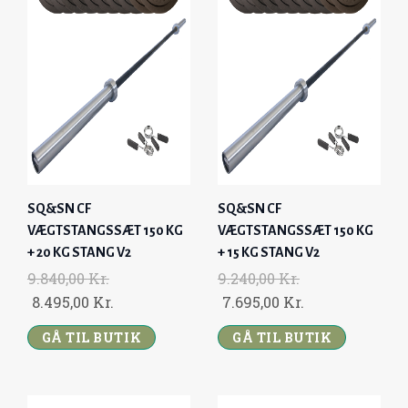
P
R
R
I
.
.
R
I
I
C
I
C
C
E
C
E
E
I
E
I
W
S
W
S
A
:
A
:
S
1
S
9
:
5
:
.
1
.
SQ&SN CF
SQ&SN CF
1
2
9
9
VÆGTSTANGSSÆT 150 KG
VÆGTSTANGSSÆT 150 KG
0
9
.
9
+ 20 KG STANG V2
+ 15 KG STANG V2
.
5
1
5
9.840,00
Kr.
9.240,00
Kr.
5
,
8
,
O
C
O
C
8.495,00
Kr.
7.695,00
Kr.
6
0
0
0
R
U
R
U
0
GÅ TIL BUTIK
0
GÅ TIL BUTIK
,
0
I
R
I
R
,
0
G
R
G
R
0
K
0
K
I
E
I
E