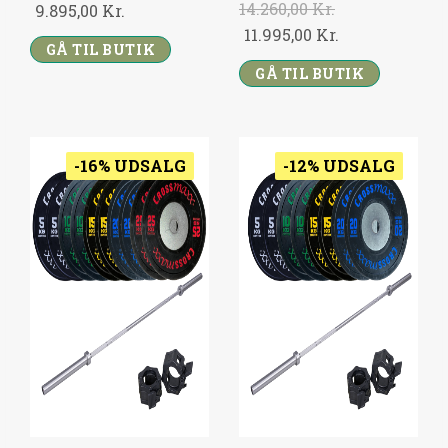
14.260,00
Kr.
O
C
9.895,00
Kr.
1
,
3
,
O
C
11.995,00
Kr.
R
U
0
GÅ TIL BUTIK
0
0
0
R
U
I
R
GÅ TIL BUTIK
,
0
,
0
I
R
G
R
0
0
G
R
I
E
0
K
0
K
I
E
N
N
R
R
N
N
A
-16% UDSALG
T
-12% UDSALG
K
.
K
.
A
T
L
P
R
.
R
.
L
P
P
R
.
.
P
R
R
I
.
.
R
I
I
C
I
C
C
E
C
E
E
I
E
I
W
S
W
S
A
:
A
:
S
9
S
1
:
.