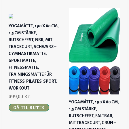
YOGAMÅTTE, 190 X 80 CM,
1,5 CM STÄRKE,
RUTSCHFEST, NBR, MIT
TRAGEGURT, SCHWARZ –
GYMNASTIKMATTE,
SPORTMATTE,
FITNESSMATTE,
TRAININGSMATTE FÜR
FITNESS, PILATES, SPORT,
WORKOUT
399,00
Kr.
YOGAMÅTTE, 190 X 80 CM,
GÅ TIL BUTIK
1,5 CM STÄRKE,
RUTSCHFEST, FALTBAR,
MIT TRAGEGURT, GRÜN –