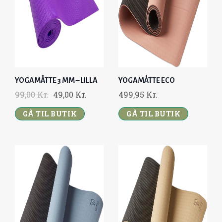
YOGAMÅTTE 3 MM – LILLA
YOGAMÅTTE ECO
O
C
99,00
Kr.
49,00
Kr.
499,95
Kr.
R
U
GÅ TIL BUTIK
GÅ TIL BUTIK
I
R
G
R
I
E
N
N
A
T
L
P
P
R
R
I