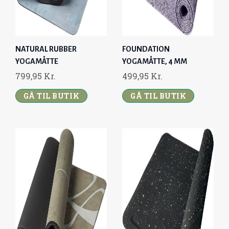
W
S
A
:
S
7
:
9
NATURAL RUBBER
FOUNDATION
9
,
YOGAMÅTTE
YOGAMÅTTE, 4 MM
9
0
799,95
Kr.
499,95
Kr.
,
0
0
GÅ TIL BUTIK
GÅ TIL BUTIK
0
K
R
K
.
R
.
.
.