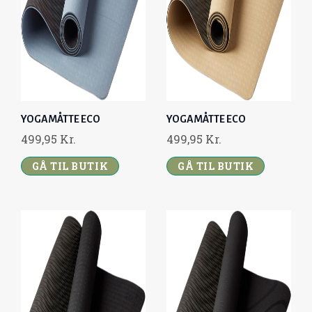
I
C
C
E
E
I
W
S
A
:
S
4
:
9
YOGAMÅTTE ECO
YOGAMÅTTE ECO
9
,
499,95
Kr.
499,95
Kr.
9
0
,
0
GÅ TIL BUTIK
GÅ TIL BUTIK
0
0
K
R
K
.
R
.
.
.