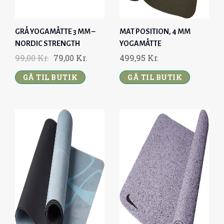
GRÅ YOGAMÅTTE 3 MM –
MAT POSITION, 4 MM
NORDIC STRENGTH
YOGAMÅTTE
O
C
99,00
Kr.
79,00
Kr.
499,95
Kr.
R
U
GÅ TIL BUTIK
GÅ TIL BUTIK
I
R
G
R
I
E
N
N
A
T
L
P
P
R
R
I
I
C
C
E
E
I