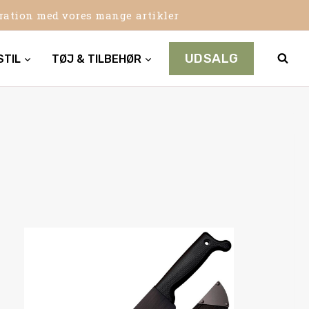
iration med vores mange artikler
UDSALG
STIL
TØJ & TILBEHØR