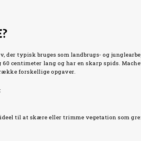
E?
iv, der typisk bruges som landbrugs- og junglearb
g 60 centimeter lang og har en skarp spids. Machet
 række forskellige opgaver.
:
ideel til at skære eller trimme vegetation som gre