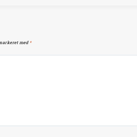
 markeret med
*