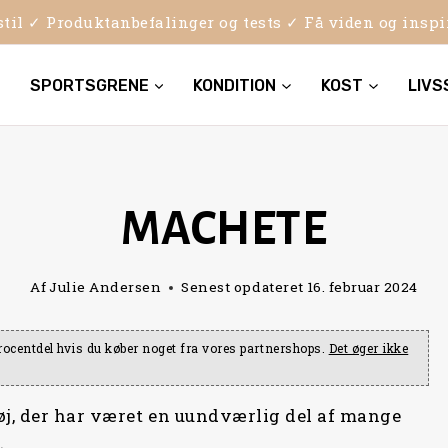
sstil ✓ Produktanbefalinger og tests ✓ Få viden og insp
SPORTSGRENE
KONDITION
KOST
LIVS
MACHETE
Af
Julie Andersen
Senest opdateret
16. februar 2024
e procentdel hvis du køber noget fra vores partnershops.
Det øger ikke
øj, der har været en uundværlig del af mange
.