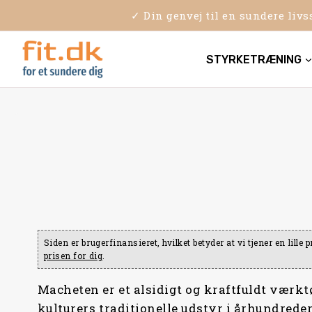
Skip
✓ Din genvej til en sundere liv
to
content
STYRKETRÆNING
Siden er brugerfinansieret, hvilket betyder at vi tjener en lill
prisen for dig
.
Macheten er et alsidigt og kraftfuldt værkt
kulturers traditionelle udstyr i århundreder