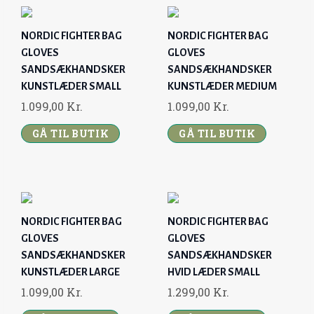
N
N
N
N
A
T
A
T
NORDIC FIGHTER BAG
NORDIC FIGHTER BAG
L
P
L
P
GLOVES
GLOVES
P
R
P
R
SANDSÆKHANDSKER
SANDSÆKHANDSKER
R
I
R
I
KUNSTLÆDER SMALL
KUNSTLÆDER MEDIUM
I
C
I
C
1.099,00
Kr.
1.099,00
Kr.
C
E
C
E
GÅ TIL BUTIK
GÅ TIL BUTIK
E
I
E
I
W
S
W
S
A
:
A
:
S
3
S
3
:
9
:
9
NORDIC FIGHTER BAG
NORDIC FIGHTER BAG
1
9
1
9
GLOVES
GLOVES
.
,
.
,
SANDSÆKHANDSKER
SANDSÆKHANDSKER
2
0
2
0
KUNSTLÆDER LARGE
HVID LÆDER SMALL
9
0
9
0
1.099,00
Kr.
1.299,00
Kr.
9
9