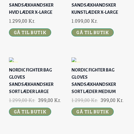
.
SANDSÆKHANDSKER
SANDSÆKHANDSKER
HVID LÆDER X-LARGE
KUNSTLÆDER X-LARGE
1.299,00
Kr.
1.099,00
Kr.
GÅ TIL BUTIK
GÅ TIL BUTIK
-
-
NORDIC FIGHTER BAG
NORDIC FIGHTER BAG
6
6
GLOVES
9
GLOVES
9
%
%
SANDSÆKHANDSKER
SANDSÆKHANDSKER
SORT LÆDER LARGE
SORT LÆDER MEDIUM
U
U
O
C
O
C
1.299,00
Kr.
399,00
Kr.
1.299,00
Kr.
399,00
Kr.
D
D
R
U
R
U
S
S
GÅ TIL BUTIK
GÅ TIL BUTIK
A
A
I
R
I
R
L
L
G
R
G
R
G
G
I
E
I
E