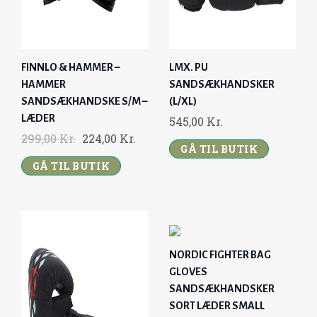
FINNLO & HAMMER –
LMX. PU
HAMMER
SANDSÆKHANDSKER
SANDSÆKHANDSKE S/M –
(L/XL)
LÆDER
545,00
Kr.
O
C
299,00
Kr.
224,00
Kr.
GÅ TIL BUTIK
R
U
GÅ TIL BUTIK
I
R
G
R
I
E
N
N
A
T
NORDIC FIGHTER BAG
L
P
GLOVES
P
R
SANDSÆKHANDSKER
R
I
SORT LÆDER SMALL