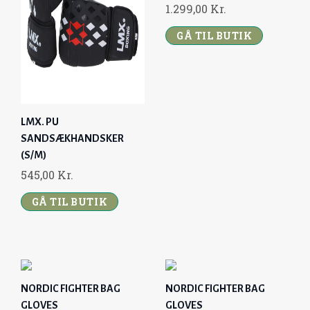
I
C
1.299,00
Kr.
C
E
GÅ TIL BUTIK
E
I
W
S
A
:
S
2
:
2
LMX. PU
2
4
SANDSÆKHANDSKER
9
,
(S/M)
9
0
545,00
Kr.
,
0
GÅ TIL BUTIK
0
0
K
R
K
.
R
.
NORDIC FIGHTER BAG
NORDIC FIGHTER BAG
.
GLOVES
GLOVES