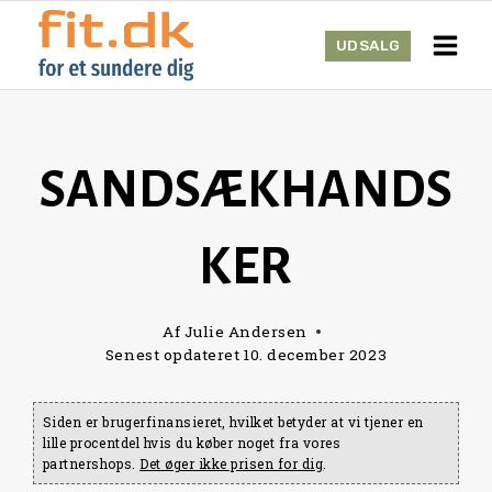
Skip
to
UDSALG
content
SANDSÆKHANDS
KER
Af
Julie Andersen
Senest opdateret
10. december 2023
Siden er brugerfinansieret, hvilket betyder at vi tjener en
lille procentdel hvis du køber noget fra vores
partnershops.
Det øger ikke prisen for dig
.