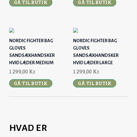
GÅ TIL BUTIK
GÅ TIL BUTIK
,
K
,
K
0
R
0
R
0
.
0
.
.
.
K
K
NORDIC FIGHTER BAG
NORDIC FIGHTER BAG
R
R
GLOVES
GLOVES
.
.
SANDSÆKHANDSKER
SANDSÆKHANDSKER
.
.
HVID LÆDER MEDIUM
HVID LÆDER LARGE
1.299,00
Kr.
1.299,00
Kr.
GÅ TIL BUTIK
GÅ TIL BUTIK
HVAD ER