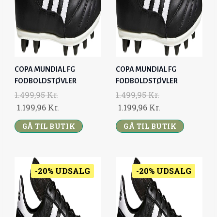
E
I
E
I
W
S
W
S
A
:
A
:
S
1
S
1
:
.
:
.
COPA MUNDIAL FG
COPA MUNDIAL FG
1
1
1
1
FODBOLDSTØVLER
FODBOLDSTØVLER
.
9
.
9
1.499,95
Kr.
1.499,95
Kr.
4
9
4
9
O
C
O
C
1.199,96
Kr.
1.199,96
Kr.
9
,
9
,
R
U
R
U
9
9
9
9
GÅ TIL BUTIK
GÅ TIL BUTIK
I
R
I
R
,
6
,
6
G
R
G
R
9
9
I
E
I
E
5
K
5
K
N
N
N
N
-20% UDSALG
-20% UDSALG
R
R
A
T
A
T
K
.
K
.
L
P
L
P
R
.
R
.
P
R
P
R
.
.