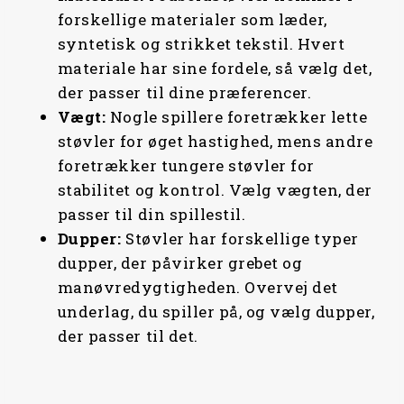
5
K
5
K
forskellige materialer som læder,
R
R
syntetisk og strikket tekstil. Hvert
K
.
K
.
materiale har sine fordele, så vælg det,
R
.
R
.
der passer til dine præferencer.
.
.
Vægt:
Nogle spillere foretrækker lette
.
.
støvler for øget hastighed, mens andre
foretrækker tungere støvler for
stabilitet og kontrol. Vælg vægten, der
passer til din spillestil.
Dupper:
Støvler har forskellige typer
dupper, der påvirker grebet og
manøvredygtigheden. Overvej det
underlag, du spiller på, og vælg dupper,
der passer til det.