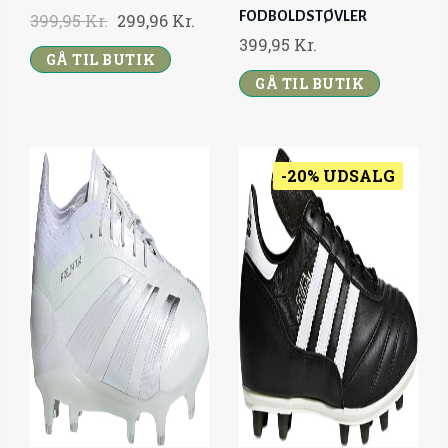
FODBOLDSTØVLER
O
C
399,95
Kr.
299,96
Kr.
399,95
Kr.
R
U
GÅ TIL BUTIK
I
R
GÅ TIL BUTIK
G
R
I
E
N
N
A
T
-20% UDSALG
L
P
P
R
R
I
I
C
C
E
E
I
W
S
A
:
S
2
:
9