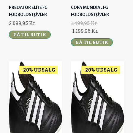
3
9
PREDATOR ELITE FG
COPA MUNDIAL FG
9
,
FODBOLDSTØVLER
FODBOLDSTØVLER
9
9
2.099,95
Kr.
1.499,95
Kr.
,
6
O
C
1.199,96
Kr.
GÅ TIL BUTIK
9
R
U
5
K
GÅ TIL BUTIK
I
R
R
G
R
K
.
I
E
R
.
N
N
-20% UDSALG
-20% UDSALG
.
A
T
.
L
P
P
R
R
I
I
C
C
E
E
I
W
S