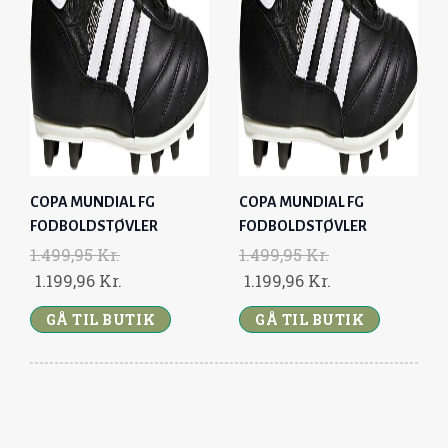
R
I
R
I
.
.
I
C
I
C
C
E
C
E
E
I
E
I
W
S
W
S
A
:
A
:
S
1
S
1
:
.
:
.
COPA MUNDIAL FG
COPA MUNDIAL FG
1
1
1
1
FODBOLDSTØVLER
FODBOLDSTØVLER
.
9
.
9
1.499,95
Kr.
1.499,95
Kr.
4
9
4
9
O
C
O
C
1.199,96
Kr.
1.199,96
Kr.
9
,
9
,
R
U
R
U
9
9
9
9
GÅ TIL BUTIK
GÅ TIL BUTIK
I
R
I
R
,
6
,
6
G
R
G
R
9
9
I
E
I
E
5
K
5
K
N
N
N
N
R
R
A
T
A
T