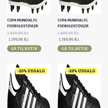
A
:
S
1
:
.
COPA MUNDIAL FG
COPA MUNDIAL FG
1
1
FODBOLDSTØVLER
FODBOLDSTØVLER
.
9
1.499,95
Kr.
1.499,95
Kr.
4
9
O
C
O
C
1.199,96
Kr.
1.199,96
Kr.
9
,
R
U
R
U
9
9
GÅ TIL BUTIK
GÅ TIL BUTIK
I
R
I
R
,
6
G
R
G
R
9
I
E
I
E
5
K
N
N
N
N
-20% UDSALG
-20% UDSALG
R
A
T
A
T
K
.
L
P
L
P
R
.
P
R
P
R
.
R
I
R
I
.
I
C
I
C
C
E
C
E