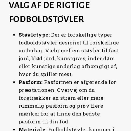
K
.
K
.
VALG AF DE RIGTIGE
L
P
L
P
R
.
R
.
P
R
P
R
.
.
FODBOLDSTØVLER
R
I
R
I
.
.
I
C
I
C
C
Støvletype:
E
Der er forskellige typer
C
E
E
I
E
I
fodboldstøvler designet til forskellige
W
S
W
S
underlag. Vælg mellem støvler til fast
A
:
A
:
jord, blød jord, kunstgræs, indendørs
S
1
S
1
eller kunstige underlag afhængigt af,
:
.
:
.
hvor du spiller mest.
1
1
1
1
Pasform:
Pasformen er afgørende for
.
9
.
9
præstationen. Overvej om du
4
9
4
9
foretrækker en stram eller mere
9
,
9
,
rummelig pasform og prøv flere
9
9
9
9
mærker for at finde den bedste
,
6
,
6
pasform til din fod.
9
9
Materiale:
Fodboldstøvler kommer i