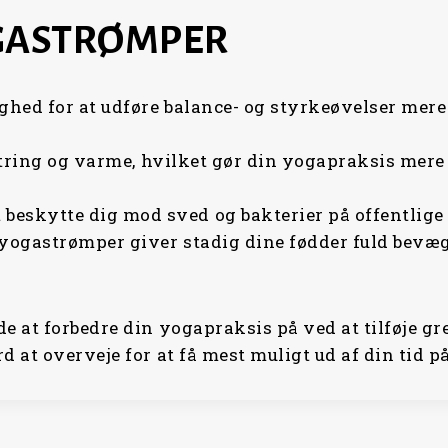
GASTRØMPER
ed for at udføre balance- og styrkeøvelser mere s
lstring og varme, hvilket gør din yogapraksis mere
eskytte dig mod sved og bakterier på offentlige m
yogastrømper giver stadig dine fødder fuld bevæge
 at forbedre din yogapraksis på ved at tilføje gr
 at overveje for at få mest muligt ud af din tid p