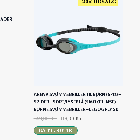
-20% UDSALG
 –
LADER
ARENA SVØMMEBRILLER TIL BØRN (6-12) –
SPIDER – SORT/LYSEBLÅ (SMOKE LINSE) –
BØRNE SVØMMEBRILLER – LEG OG PLASK
O
C
149,00
Kr.
119,00
Kr.
R
U
GÅ TIL BUTIK
I
R