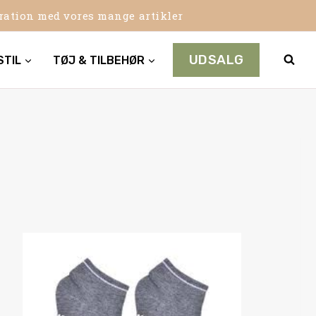
iration med vores mange artikler
UDSALG
STIL
TØJ & TILBEHØR