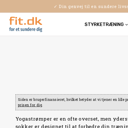
Skip
✓ Din genvej til en sundere liv
to
content
STYRKETRÆNING
Siden er brugerfinansieret, hvilket betyder at vi tjener en lill
prisen for dig
.
Yogastrømper er en ofte overset, men yderst 
sokker er designet til at forbedre din trænin