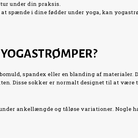
tur under din praksis.
l at spænde i dine fødder under yoga, kan yogast
 YOGASTRØMPER?
omuld, spandex eller en blanding af materialer. D
tten. Disse sokker er normalt designet til at være 
runder ankellængde og tåløse variationer. Nogle ha