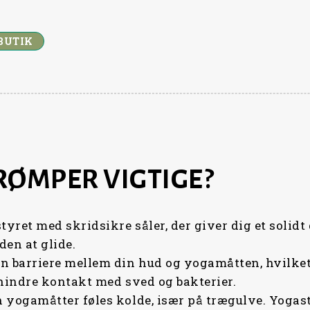
4
,
9
0
,
0
 BUTIK
0
0
K
R
K
.
R
.
.
.
RØMPER VIGTIGE?
ret med skridsikre såler, der giver dig et solidt 
den at glide.
 barriere mellem din hud og yogamåtten, hvilket 
rhindre kontakt med sved og bakterier.
yogamåtter føles kolde, især på trægulve. Yogastr