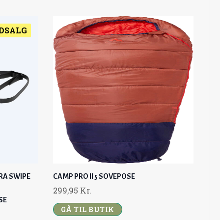
G
R
I
E
N
N
UDSALG
A
T
L
P
P
R
R
I
I
C
C
E
E
I
W
S
A
:
S
1
:
1
RA SWIPE
CAMP PRO II 5 SOVEPOSE
1
9
S
299,95
Kr.
4
,
SE
9
0
GÅ TIL BUTIK