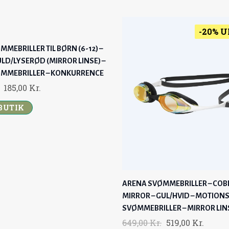
A
:
S
2
:
3
-20% 
2
9
MEBRILLER TIL BØRN (6-12) –
9
,
ULD/LYSERØD (MIRROR LINSE) –
9
0
MMEBRILLER – KONKURRENCE
,
0
O
C
185,00
Kr.
0
R
U
 BUTIK
0
K
I
R
R
G
R
K
.
I
E
R
.
N
N
.
A
T
.
L
P
ARENA SVØMMEBRILLER – COB
P
R
MIRROR – GUL/HVID – MOTION
R
I
SVØMMEBRILLER – MIRROR LIN
I
C
O
C
649,00
Kr.
519,00
Kr.