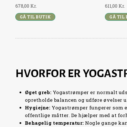
678,00
Kr.
611,00
Kr.
GÅ TIL BUTIK
GÅ TIL
HVORFOR ER YOGAST
Øget
greb:
Yogastrømper er normalt udsty
opretholde balancen og udføre øvelser u
Hygiejne:
Yogastrømper fungerer som en
offentlige måtter. De hjælper med at fo
Behagelig
temperatur:
Nogle gange kan 