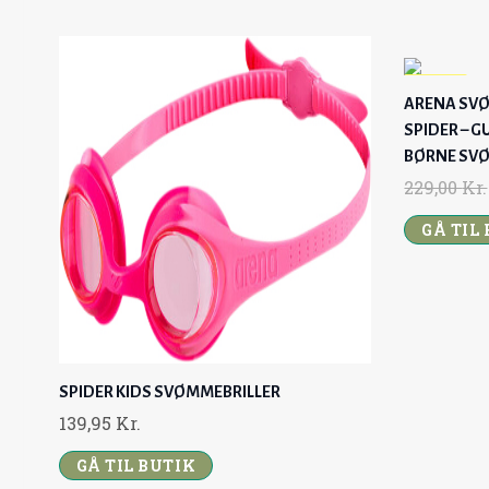
-19%
ARENA SVØM
UDS
SPIDER – G
ALG
BØRNE SVØ
229,00
Kr.
GÅ TIL
SPIDER KIDS SVØMMEBRILLER
139,95
Kr.
GÅ TIL BUTIK