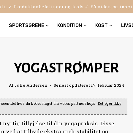
sstil ✓ Produktanbefalinger og tests ✓ Få viden og insp
SPORTSGRENE
KONDITION
KOST
LIVS
YOGASTRØMPER
Af
Julie Andersen
Senest opdateret
17. februar 2024
e procentdel hvis du køber noget fra vores partnershops.
Det øger ikke
nyttig tilføjelse til din yogapraksis. Disse
g ved at tilbyde ekstra greb, stabilitet og