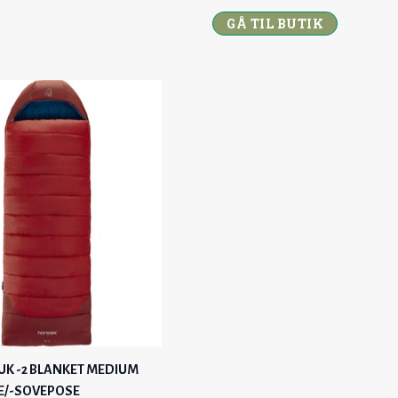
C
E
R
U
GÅ TIL BUTIK
E
I
I
R
W
S
G
R
A
:
I
E
S
1
N
N
:
8
A
T
2
5
L
P
2
,
P
R
9
0
R
I
,
0
I
C
0
C
E
0
K
E
I
R
W
S
K
.
A
:
R
.
S
5
.
:
1
UK -2 BLANKET MEDIUM
.
6
9
E/-SOVEPOSE