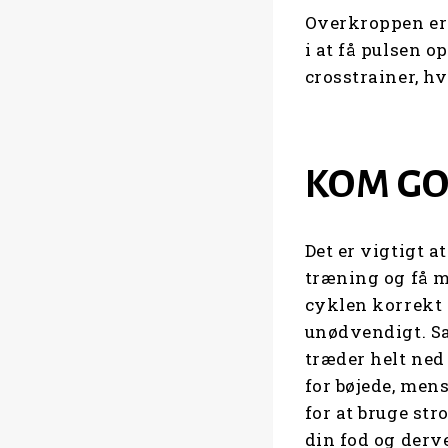
Overkroppen er 
i at få pulsen o
crosstrainer, h
KOM GO
Det er vigtigt a
træning og få me
cyklen korrekt 
unødvendigt. Sa
træder helt ned 
for bøjede, mens
for at bruge st
din fod og derv