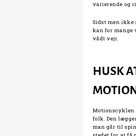
varierende og i
Sidst men ikke 
kan for mange v
vådt vejr.
HUSK A
MOTIO
Motionscyklen h
folk. Den lægger
man går til spin
stedet for at få 