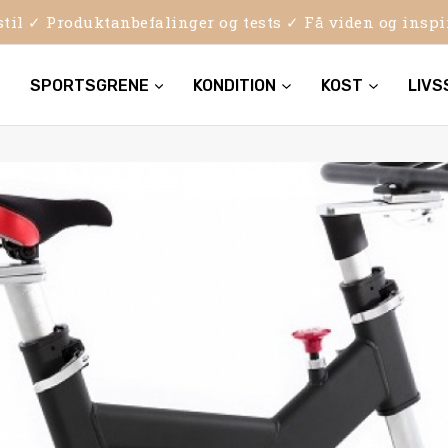
sstil ✓ Produktanbefalinger og tests ✓ Få viden og insp
SPORTSGRENE
KONDITION
KOST
LIVS