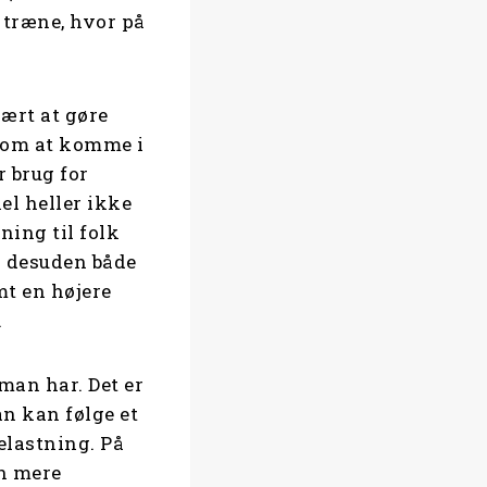
l træne, hvor på
ært at gøre
ål om at komme i
r brug for
el heller ikke
ning til folk
r desuden både
mt en højere
m.
man har. Det er
an kan følge et
elastning. På
n mere