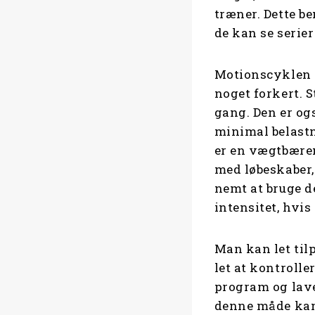
træner. Dette be
de kan se serier
Motionscyklen e
noget forkert. S
gang. Den er ogs
minimal belastn
er en vægtbærend
med løbeskaber,
nemt at bruge d
intensitet, hvi
Man kan let til
let at kontrolle
program og lave
denne måde kan 