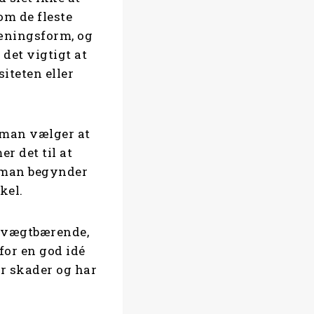
om de fleste
ræningsform, og
 det vigtigt at
iteten eller
is man vælger at
 det til at
t man begynder
ykel.
r vægtbærende,
rfor en god idé
r skader og har