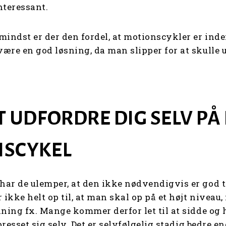
nteressant.
mindst er der den fordel, at motionscykler er inde
ære en god løsning, da man slipper for at skulle u
T UDFORDRE DIG SELV PÅ
NSCYKEL
ar de ulemper, at den ikke nødvendigvis er god ti
 ikke helt op til, at man skal op på et højt nivea
ning fx. Mange kommer derfor let til at sidde og h
presset sig selv. Det er selvfølgelig stadig bedre en