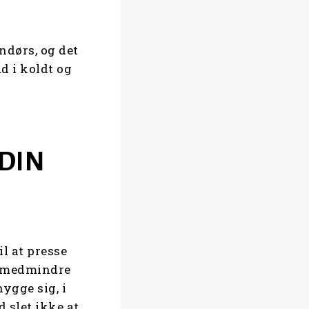
ndørs, og det
d i koldt og
 DIN
l at presse
u, medmindre
ygge sig, i
d slet ikke at