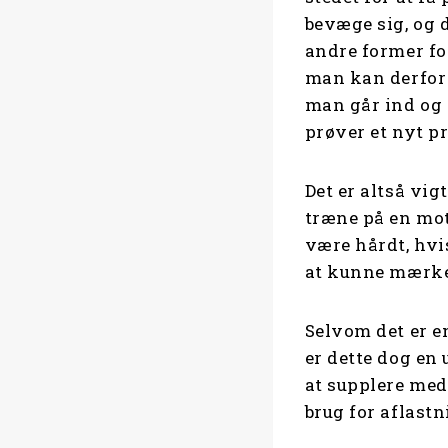
bevæge sig, og 
andre former fo
man kan derfor v
man går ind og p
prøver et nyt 
Det er altså vig
træne på en mot
være hårdt, hvi
at kunne mærke 
Selvom det er e
er dette dog en 
at supplere med
brug for aflast