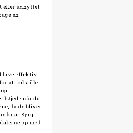
 eller udnyttet
bruge en
l lave effektiv
or at indstille
rop
t bøjede når du
ne, da de bliver
ine knæ. Sørg
edalerne op med