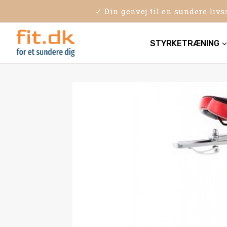
Skip
✓ Din genvej til en sundere liv
to
content
STYRKETRÆNING