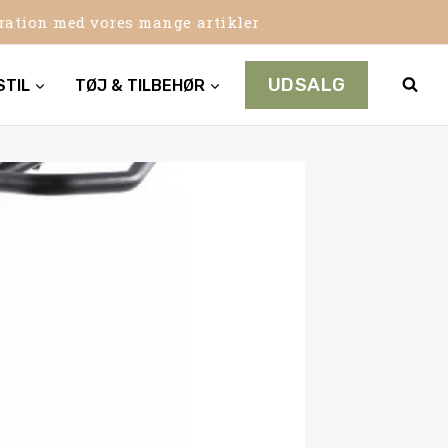
iration med vores mange artikler
UDSALG
STIL
TØJ & TILBEHØR