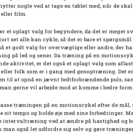
nytter nogle ved at tage en tablet med, når de ska
 eller film.
r et oplagt valg for begyndere, da det er meget sv
tort set alle kan cykle, så det er bare et spørgsm
å et godt valg for overvægtige eller andre, der ha
ing på led og sener. Da træning på en motionscyk
e aktivitet, er det også et oplagt valg som aflast
 eller folk som er i gang med genoptræning. Det e
en til at opnå en jævnt fedtforbrændende puls, sa
s man gerne vil arbejde mod at komme i bedre for
passe træningen på en motionscykel efter de mål, 
re sit tempo og holde øje med sine forbedringer. M
 intervaltræning ved at ændre på hastighed og b
man også let udfordre sig selv og gøre træninge