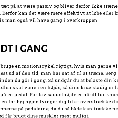
tæt på at være passiv og bliver derfor ikke trænet
p. Derfor kan det være mere effektivt at løbe eller 
vis man også vil have gang i overkroppen.
DT I GANG
t bruge en motionscykel rigtigt, hvis man gerne vi
st ud af den tid, man har sat af til at træne. Sørg f
inden du går i gang. Så undgår du at belaste din k
dlen skal være i en højde, så dine knæ stadig er le
på en pedal. For lav saddelhøjde er hårdt for knæe
 en for høj højde tvinger dig til at overstrække d
ropperne på pedalerne, da du så både kan trække p
ed får brugt dine muskler mest muligt.