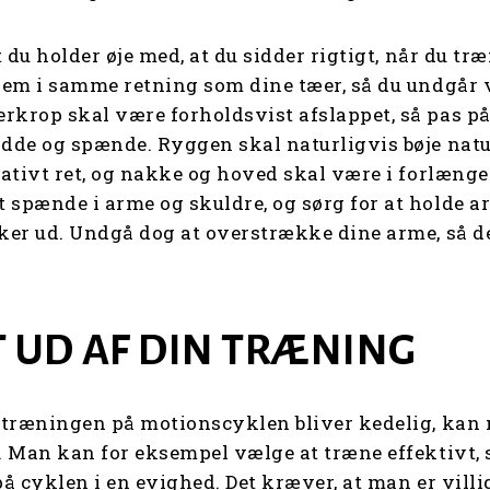
at du holder øje med, at du sidder rigtigt, når du t
frem i samme retning som dine tæer, så du undgår 
rkrop skal være forholdsvist afslappet, så pas på
idde og spænde. Ryggen skal naturligvis bøje natu
lativt ret, og nakke og hoved skal være i forlænge
 spænde i arme og skuldre, og sørg for at holde a
kker ud. Undgå dog at overstrække dine arme, så de
T UD AF DIN TRÆNING
t træningen på motionscyklen bliver kedelig, kan
g. Man kan for eksempel vælge at træne effektivt
på cyklen i en evighed. Det kræver, at man er villig