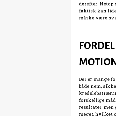
derefter. Netop 
faktisk kan lid
måske være sva
FORDEL
MOTIO
Der er mange fo
både nem, sikke
kredsløbstræni
forskellige måd
resultater, men
meget, hvilket 