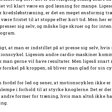
det vil klart være en god løsning for mange. Liges
r kredsløbstræning, er det en meget ensformig t
ære fristet til at stoppe efter kort tid. Men her er
resser sig selv, og måske lige skruer og for intens
program.
tigt, at man er indstillet på at presse sig selv, hv
ionscykel. Ligesom andre cardio-maskiner kommer
s man gerne vil have resultater. Men ligeså snar
forskel på kroppen, så bliver man glad for sin c
n fordel for led og sener, at motionscyklen ikke e
ulempe i forhold til at styrke knoglerne. Det er de
 andre former for træning, hvis man altså ikke ha
ning.