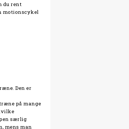
m du rent
en motionscykel
ræne. Den er
 træne på mange
hvilke
pen særlig
rm, mens man