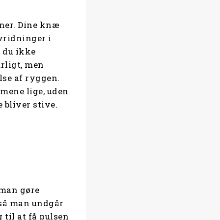
ræner. Dine knæ
vridninger i
 du ikke
rligt, men
lse af ryggen.
rmene lige, uden
 bliver stive.
 man gøre
, så man undgår
 til at få pulsen