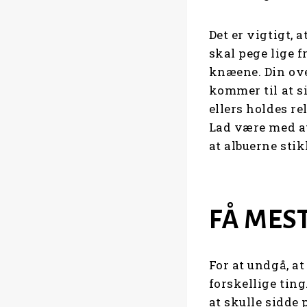
Det er vigtigt, 
skal pege lige 
knæene. Din ove
kommer til at s
ellers holdes re
Lad være med at
at albuerne sti
FÅ MES
For at undgå, a
forskellige tin
at skulle sidde 