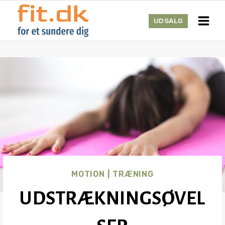
Skip
to
UDSALG
content
MOTION
|
TRÆNING
UDSTRÆKNINGSØVEL