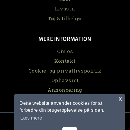
Livsstil
Tøj & tilbehør
MERE INFORMATION
Om os
Kontakt
Cookie- og privatlivspolitik
Ophavsret
Annoncering
x
Dette website anvender cookies for at
forbedre din brugeroplevelse på siden.
Læs mere
© 2026 Fit.dk